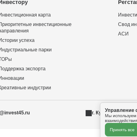
Инвестору
Регста
Инвестиционная карта
Инвести
Приоритетные инвестиционные
Свод ин
направления
АСИ
Истории успеха
Индустриальные парки
ТОРы
Поддержка экспорта
Инновации
Креативные индустрии
Управление 
t@invest45.ru
г. Курган, ул. Бур
Мы используем
взаимодействия
Принять все