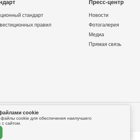
ндарт
Пресс-центр
ционный стандарт
Новости
вестиционных правил
Фотогалерея
Медиа
Прямая связь
файлами cookie
ова-Петрова 112а, оф.325
 файлы cookie для обеспечения наилучшего
 с сайтом.