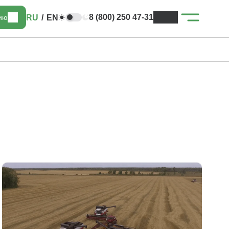
8 (800) 250 47-31
RU
/
EN
цию