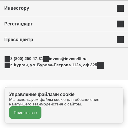
Преимущества Курганской области
Инвестору
Экономика и ресурсы
Инвестиционная карта
Успешные бренды Курганской области
Регстандарт
Приоритетные инвестиционные направления
Муниципальные образования
Инвестиционный стандарт
Истории успеха
Инвестиционная команда региона
Пресс-центр
Свод инвестиционных правил
Индустриальные парки
Новости
АСИ
ТОРы
8 (800) 250 47-31
invest@invest45.ru
Фотогалерея
Поддержка экспорта
г. Курган, ул. Бурова-Петрова 112а, оф.325
Медиа
Инновации
Прямая связь
Креативные индустрии
Политика конфиденциальности
Согласие на обработку персональных данных
Управление файлами cookie
Мы используем файлы cookie для обеспечения
наилучшего взаимодействия с сайтом.
Принять все