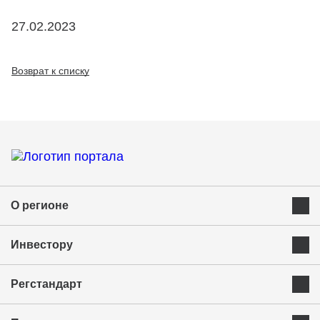
27.02.2023
Возврат к списку
О регионе
Преимущества Курганской области
Инвестору
Экономика и ресурсы
Инвестиционная карта
Успешные бренды Курганской области
Регстандарт
Приоритетные инвестиционные направления
Муниципальные образования
Инвестиционный стандарт
Истории успеха