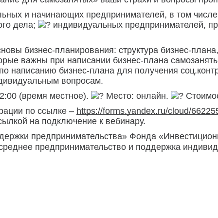
ьных и начинающих предпринимателей, в том числе 
ого дела;
индивидуальных предпринимателей, п
новы бизнес-планирования: структура бизнес-плана,
орые важны при написании бизнес-плана самозанятых
о написанию бизнес-плана для получения соц.контра
ндивидуальным вопросам.
2:00 (время местное).
Место: онлайн.
Стоимос
рации по ссылке –
https://forms.yandex.ru/cloud/662
сылкой на подключение к вебинару.
ержки предпринимательства» Фонда «Инвестиционно
 среднее предпринимательство и поддержка индиви