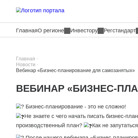
Главная
О регионе
Инвестору
Регстандарт
Главная
·
Новости
·
Вебинар «Бизнес-планирование для самозанятых»
ВЕБИНАР «БИЗНЕС-ПЛ
Бизнес-планирование - это не сложно!
Не знаете с чего начать писать бизнес-пла
производственный план?
Как не запутатьс
После нашего вебинара «Бизнес-планирова