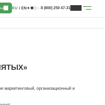
8 (800) 250 47-31
RU
/
EN
цию
НЯТЫХ»
ое маркетинговый, организационный и
адут!