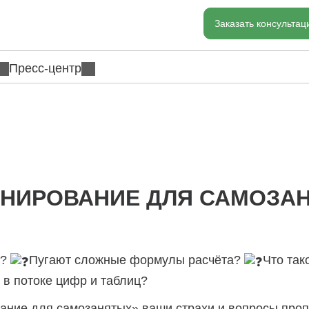
Заказать консульта
Пресс-центр
АНИРОВАНИЕ ДЛЯ САМОЗА
н?
Пугают сложные формулы расчёта?
Что так
я в потоке цифр и таблиц?
ние для самозанятых» ваши страхи и вопросы проп