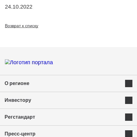
24.10.2022
Возврат к списку
О регионе
Преимущества Курганской области
Инвестору
Экономика и ресурсы
Инвестиционная карта
Успешные бренды Курганской области
Регстандарт
Приоритетные инвестиционные направления
Муниципальные образования
Инвестиционный стандарт
Истории успеха
Инвестиционная команда региона
Пресс-центр