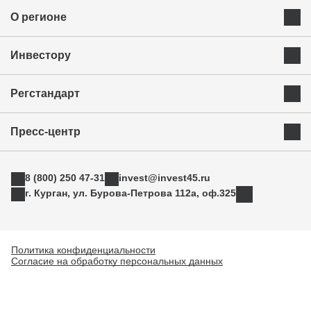
О регионе
Преимущества Курганской области
Инвестору
Экономика и ресурсы
Инвестиционная карта
Успешные бренды Курганской области
Регстандарт
Приоритетные инвестиционные направления
Муниципальные образования
Инвестиционный стандарт
Истории успеха
Инвестиционная команда региона
Пресс-центр
Свод инвестиционных правил
Индустриальные парки
Новости
АСИ
ТОРы
8 (800) 250 47-31
invest@invest45.ru
Фотогалерея
Поддержка экспорта
г. Курган, ул. Бурова-Петрова 112а, оф.325
Медиа
Инновации
Прямая связь
Креативные индустрии
Политика конфиденциальности
Согласие на обработку персональных данных