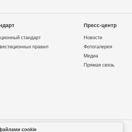
ндарт
Пресс-центр
ционный стандарт
Новости
вестиционных правил
Фотогалерея
Медиа
Прямая связь
файлами cookie
ова-Петрова 112а, оф.325