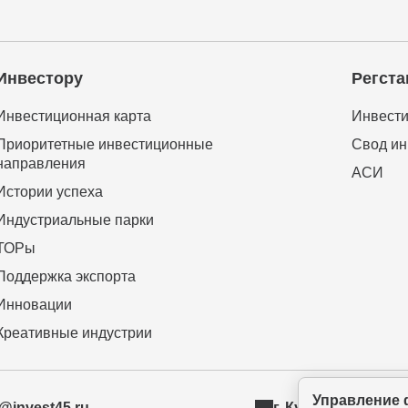
Инвестору
Регста
Инвестиционная карта
Инвести
Приоритетные инвестиционные
Свод ин
направления
АСИ
Истории успеха
Индустриальные парки
ТОРы
Поддержка экспорта
Инновации
Креативные индустрии
Управление 
t@invest45.ru
г. Курган, ул. Бур