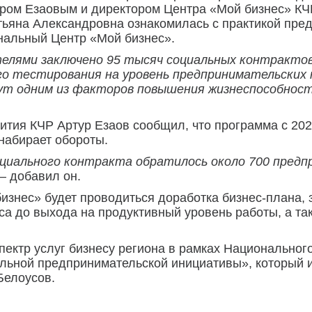
уром Езаовым и директором Центра «Мой бизнес» КЧ
тьяна Александровна ознакомилась с практикой пре
ональный Центр «Мой бизнес».
елями заключено 95 тысяч социальных контрактов
го тестирования на уровень предпринимательских
ут одним из факторов повышения жизнеспособност
ития КЧР Артур Езаов сообщил, что программа с 202
набирает обороты.
социального контракта обратилось около 700 пред
— добавил он.
изнес» будет проводиться доработка бизнес-плана,
са до выхода на продуктивный уровень работы, а т
пектр услуг бизнесу региона в рамках Национальног
льной предпринимательской инициативы», который и
Белоусов.