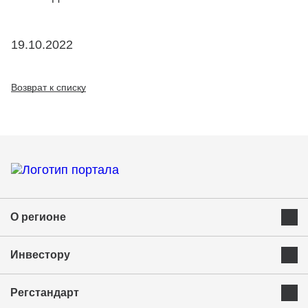
19.10.2022
Возврат к списку
О регионе
Преимущества Курганской области
Инвестору
Экономика и ресурсы
Инвестиционная карта
Успешные бренды Курганской области
Регстандарт
Приоритетные инвестиционные направления
Муниципальные образования