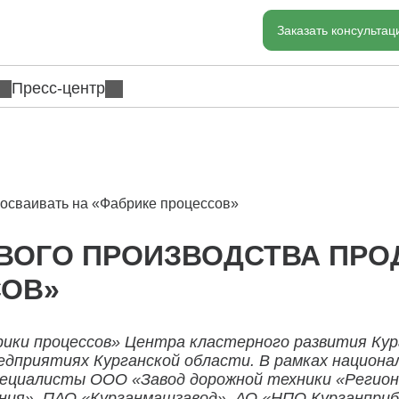
Заказать консульта
Пресс-центр
осваивать на «Фабрике процессов»
ВОГО ПРОИЗВОДСТВА ПР
СОВ»
рики процессов» Центра кластерного развития Ку
едприятиях Курганской области. В рамках национ
пециалисты ООО «Завод дорожной техники «Регион 
ния», ПАО «Курганмашзавод», АО «НПО Курганприб