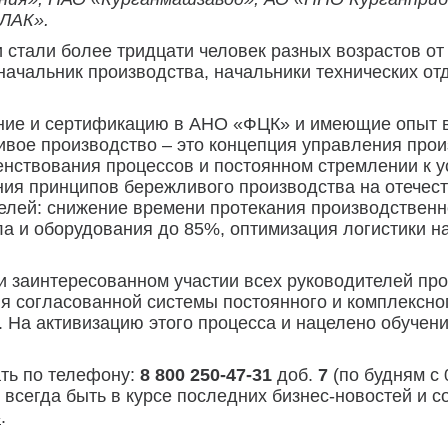
ЛАК».
 стали более тридцати человек разных возрастов от
начальник производства, начальники технических от
ние и сертификацию в АНО «ФЦК» и имеющие опыт 
ивое производство – это концепция управления прои
нствования процессов и постоянном стремлении к у
ения принципов бережливого производства на отече
елей: снижение времени протекания производственно
ла и оборудования до 85%, оптимизация логистики 
ри заинтересованном участии всех руководителей пр
ия согласованной системы постоянного и комплексн
 На активизацию этого процесса и нацелено обучен
ть по телефону:
8 800 250-47-31
доб.
7
(по будням с 
ы всегда быть в курсе последних бизнес-новостей и 
»
.