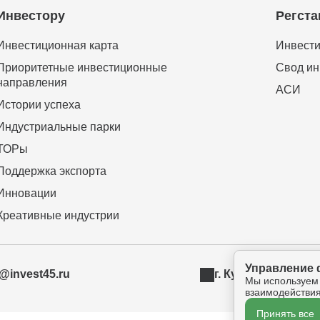
Инвестору
Регста
Инвестиционная карта
Инвести
Приоритетные инвестиционные
Свод ин
направления
АСИ
Истории успеха
Индустриальные парки
ТОРы
Поддержка экспорта
Инновации
Креативные индустрии
Управление 
t@invest45.ru
г. Курган, ул. Бур
Мы используем
взаимодействия
Принять все