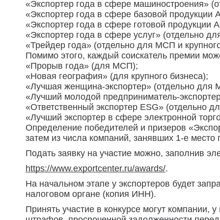
«Экспортер года в сфере машиностроения» (о
«Экспортер года в сфере базовой продукции А
«Экспортер года в сфере готовой продукции А
«Экспортер года в сфере услуг» (отдельно дл
«Трейдер года» (отдельно для МСП и крупного
Помимо этого, каждый соискатель премии може
«Прорыв года» (для МСП);
«Новая география» (для крупного бизнеса);
«Лучшая женщина-экспортер» (отдельно для М
«Лучший молодой предприниматель-экспортер
«Ответственный экспортер ESG» (отдельно дл
«Лучший экспортер в сфере электронной торг
Определение победителей и призеров «Экспор
затем из числа компаний, занявших 1-е место 
Подать заявку на участие можно, заполнив эл
https://www.exportcenter.ru/awards/
.
На начальном этапе у экспортеров будет запр
налоговом органе (копия ИНН).
Принять участие в конкурсе могут компании, у
штрафов, просроченной задолженности перед