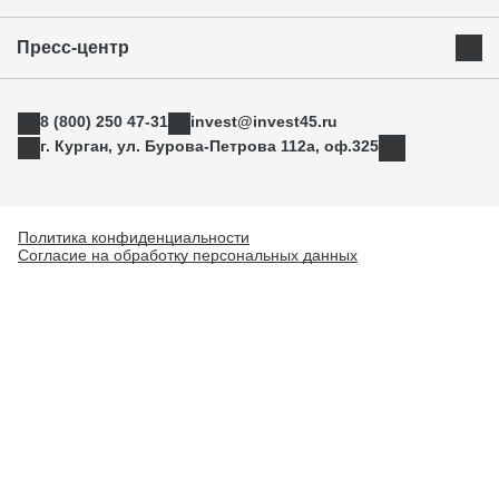
Приоритетные инвестиционные направления
Муниципальные образования
Инвестиционный стандарт
Истории успеха
Инвестиционная команда региона
Пресс-центр
Свод инвестиционных правил
Индустриальные парки
Новости
АСИ
ТОРы
8 (800) 250 47-31
invest@invest45.ru
Фотогалерея
Поддержка экспорта
г. Курган, ул. Бурова-Петрова 112а, оф.325
Медиа
Инновации
Прямая связь
Креативные индустрии
Политика конфиденциальности
Согласие на обработку персональных данных