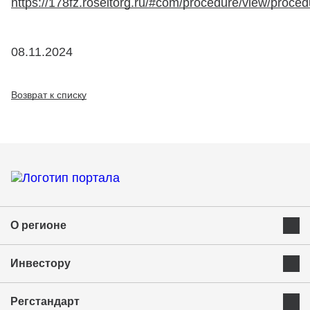
https://178fz.roseltorg.ru/#com/procedure/view/proce
08.11.2024
Возврат к списку
О регионе
Преимущества Курганской области
Инвестору
Экономика и ресурсы
Инвестиционная карта
Успешные бренды Курганской области
Регстандарт