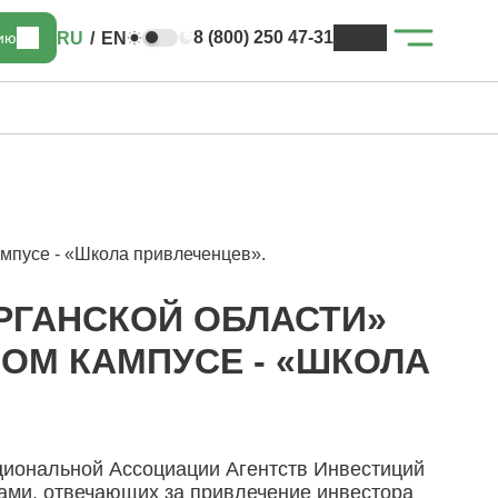
8 (800) 250 47-31
RU
/
EN
цию
ампусе - «Школа привлеченцев».
РГАНСКОЙ ОБЛАСТИ»
ОМ КАМПУСЕ - «ШКОЛА
циональной Ассоциации Агентств Инвестиций
рами, отвечающих за привлечение инвестора