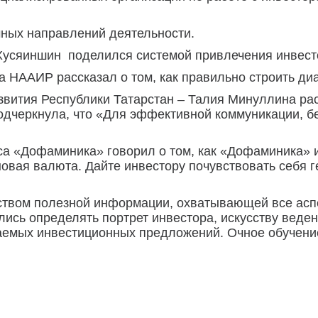
чных направлений деятельности.
усяиншин поделился системой привлечения инвесто
а НААИР рассказал о том, как правильно строить диа
вития Республики Татарстан – Талия Минуллина ра
дчеркнула, что «Для эффективной коммуникации, бе
рса «Дофаминика» говорил о том, как «Дофаминика» 
новая валюта. Дайте инвестору почувствовать себя г
твом полезной информации, охватывающей все аспе
лись определять портрет инвестора, искусству веде
аемых инвестиционных предложений. Очное обучени