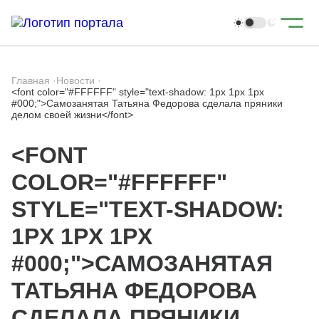
Главная
·
Новости
·
<font color="#FFFFFF" style="text-shadow: 1px 1px 1px
#000;">Самозанятая Татьяна Федорова сделала пряники
делом своей жизни</font>
<FONT
COLOR="#FFFFFF"
STYLE="TEXT-SHADOW:
1PX 1PX 1PX
#000;">САМОЗАНЯТАЯ
ТАТЬЯНА ФЕДОРОВА
СДЕЛАЛА ПРЯНИКИ