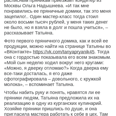
расписным пряникам приезжает кондитер из
Москвы Ольга Надышнева. «И так мне
понравились ее пряничные домики, так это меня
зацепило!.. Один мастер-класс тогда стоил
около восьми тысяч рублей, у меня таких денег
не было, но я взяла в долг и пошла учиться», –
рассказывает Татьяна.
Фото первого пряничного домика, как и всей ее
продукции, можно найти на странице Татьяны во
«ВКонтакте»
https://vk.com/tanyapryanik45
. Тогда
она с гордостью показывала его всем знакомым.
«Мой сын неделю ходил вокруг него кругами:
«Можно, я дверку отломаю?» Когда дверка ему
все-таки досталась, я его даже
сфотографировала – довольного, с кружкой
молока», – вспоминает Татьяна.
Чтобы набить руку и понять, нравятся ли ее
пряники людям, Татьяна предложила их на
реализацию в одну из курганских кулинарий.
Хозяйке пряники пришлись по душе, и она
пригласила мастера работать к себе в цех. Там