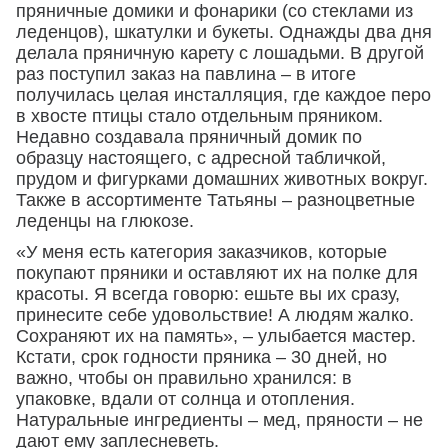
пряничные домики и фонарики (со стеклами из
леденцов), шкатулки и букеты. Однажды два дня
делала пряничную карету с лошадьми. В другой
раз поступил заказ на павлина – в итоге
получилась целая инсталляция, где каждое перо
в хвосте птицы стало отдельным пряником.
Недавно создавала пряничный домик по
образцу настоящего, с адресной табличкой,
прудом и фигурками домашних животных вокруг.
Также в ассортименте Татьяны – разноцветные
леденцы на глюкозе.
«У меня есть категория заказчиков, которые
покупают пряники и оставляют их на полке для
красоты. Я всегда говорю: ешьте вы их сразу,
принесите себе удовольствие! А людям жалко.
Сохраняют их на память», – улыбается мастер.
Кстати, срок годности пряника – 30 дней, но
важно, чтобы он правильно хранился: в
упаковке, вдали от солнца и отопления.
Натуральные ингредиенты – мед, пряности – не
дают ему заплесневеть.