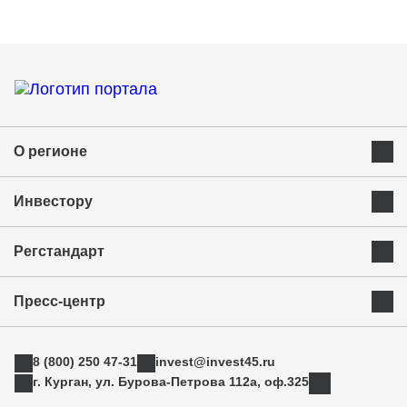
О регионе
Преимущества Курганской области
Инвестору
Экономика и ресурсы
Инвестиционная карта
Успешные бренды Курганской области
Регстандарт
Приоритетные инвестиционные направления
Муниципальные образования
Инвестиционный стандарт
Истории успеха
Инвестиционная команда региона
Пресс-центр
Свод инвестиционных правил
Индустриальные парки
Новости
АСИ
ТОРы
8 (800) 250 47-31
invest@invest45.ru
Фотогалерея
Поддержка экспорта
г. Курган, ул. Бурова-Петрова 112а, оф.325
Медиа
Инновации