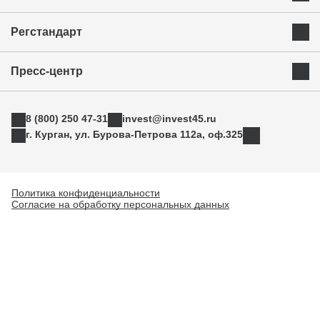
Экономика и ресурсы
Инвестиционная карта
Успешные бренды Курганской области
Регстандарт
Приоритетные инвестиционные направления
Муниципальные образования
Инвестиционный стандарт
Истории успеха
Инвестиционная команда региона
Пресс-центр
Свод инвестиционных правил
Индустриальные парки
Новости
АСИ
ТОРы
8 (800) 250 47-31
invest@invest45.ru
Фотогалерея
Поддержка экспорта
г. Курган, ул. Бурова-Петрова 112а, оф.325
Медиа
Инновации
Прямая связь
Креативные индустрии
Политика конфиденциальности
Согласие на обработку персональных данных