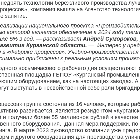
недрять технологии бережливого производства лучше
роцессов», компания вышла на Агентство технологич
е занятие.
реализации национального проекта «Производител
лью которой является обеспечение к 2024 году те
ниже 5% в год, — рассказывает
Андрей Сумороков,
азвития Курганской области.
— Интерес у предп
и в «Фабрике процессов». Учебно-производственна
ксимально приближены к реальным условиям произв
 одного восьмичасового рабочего дня осуществляют 
дственная площадка ГБПОУ «Курганский промышленн
ющим оборудованием, как на настоящих заводах. А
могут выступать в несвойственной себе роли бригади
цессов» группа состояла из 16 человек, которые р
активно развивается, является резидентом «Курганск
 и получили более 55 миллионов рублей в качестве
твенного оборудования. Данная мера поддержки, по 
зинга. В марте 2023 руководство компании уже пред
орм и другого оборудования для производства уличн