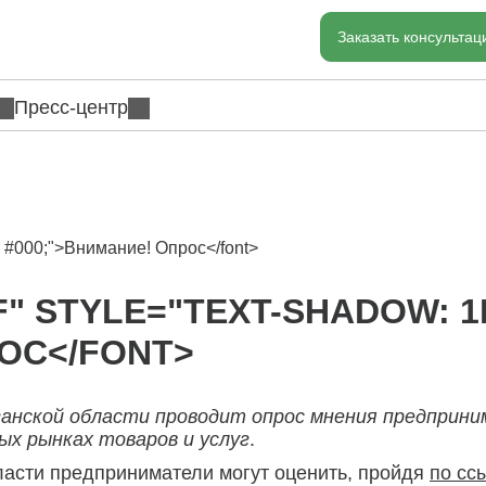
Заказать консульта
Пресс-центр
px #000;">Внимание! Опрос</font>
" STYLE="TEXT-SHADOW: 1
РОС</FONT>
анской области проводит опрос мнения предприни
ых рынках товаров и услуг
.
ласти предприниматели могут оценить, пройдя
по сс