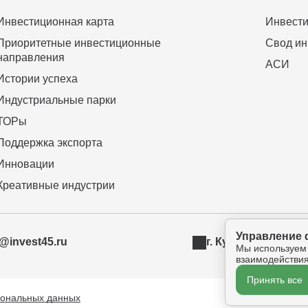
Инвестиционная карта
Инвести
Приоритетные инвестиционные
Свод ин
направления
АСИ
Истории успеха
Индустриальные парки
ТОРы
Поддержка экспорта
Инновации
Креативные индустрии
Управление 
t@invest45.ru
г. Курган, ул. Бур
Мы используем
взаимодействия
Принять все
сональных данных