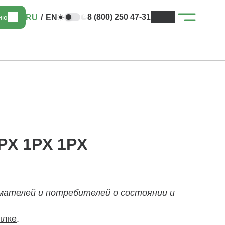
8 (800) 250 47-31
RU
/
EN
цию
PX 1PX 1PX
мателей и потребителей о состоянии и
ылке
.