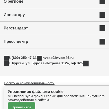
О регионе
Преимущества Курганской области
Инвестору
Экономика и ресурсы
Инвестиционная карта
Успешные бренды Курганской области
Регстандарт
Приоритетные инвестиционные направления
Муниципальные образования
Инвестиционный стандарт
Истории успеха
Инвестиционная команда региона
Пресс-центр
Свод инвестиционных правил
Индустриальные парки
Новости
АСИ
ТОРы
8 (800) 250 47-31
invest@invest45.ru
Фотогалерея
Поддержка экспорта
г. Курган, ул. Бурова-Петрова 112а, оф.325
Медиа
Инновации
Прямая связь
Креативные индустрии
Политика конфиденциальности
Согласие на обработку персональных данных
Управление файлами cookie
Мы используем файлы cookie для обеспечения наилучшего
взаимодействия с сайтом.
Принять все