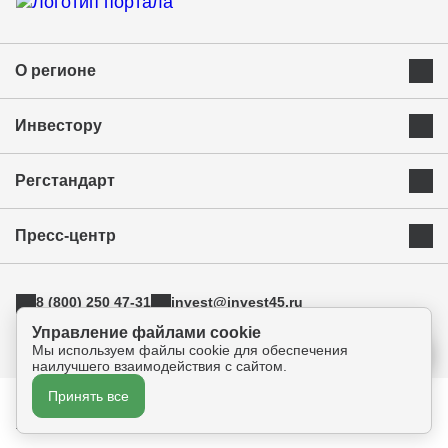
О регионе
Преимущества Курганской области
Инвестору
Экономика и ресурсы
Инвестиционная карта
Успешные бренды Курганской области
Регстандарт
Приоритетные инвестиционные направления
Муниципальные образования
Инвестиционный стандарт
Истории успеха
Инвестиционная команда региона
Пресс-центр
Свод инвестиционных правил
Индустриальные парки
Новости
АСИ
ТОРы
8 (800) 250 47-31
invest@invest45.ru
Фотогалерея
Поддержка экспорта
г. Курган, ул. Бурова-Петрова 112а, оф.325
Управление файлами cookie
Медиа
Инновации
Мы используем файлы cookie для обеспечения
Прямая связь
наилучшего взаимодействия с сайтом.
Креативные индустрии
Принять все
Политика конфиденциальности
Согласие на обработку персональных данных