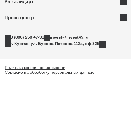
Регстандарт
Приоритетные инвестиционные направления
Муниципальные образования
Инвестиционный стандарт
Истории успеха
Инвестиционная команда региона
Пресс-центр
Свод инвестиционных правил
Индустриальные парки
Новости
АСИ
ТОРы
8 (800) 250 47-31
invest@invest45.ru
Фотогалерея
Поддержка экспорта
г. Курган, ул. Бурова-Петрова 112а, оф.325
Медиа
Инновации
Прямая связь
Креативные индустрии
Политика конфиденциальности
Согласие на обработку персональных данных