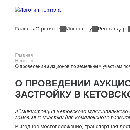
Главная
О регионе
Инвестору
Регстандарт
Главная
·
Новости
·
О проведении аукционов по земельным участкам под
О ПРОВЕДЕНИИ АУКЦИ
ЗАСТРОЙКУ В КЕТОВСК
Администрация Кетовского муниципального
земельные участки
для
комплексного разви
Выгодное местоположение, транспортная досту