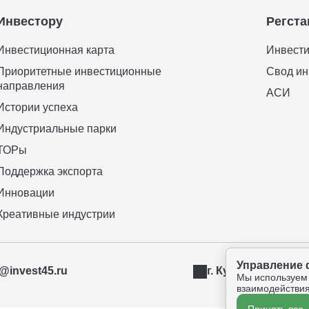
Инвестору
Регста
Инвестиционная карта
Инвести
Приоритетные инвестиционные
Свод ин
направления
АСИ
Истории успеха
Индустриальные парки
ТОРы
Поддержка экспорта
Инновации
Креативные индустрии
Управление 
t@invest45.ru
г. Курган, ул. Бур
Мы используем
взаимодействия