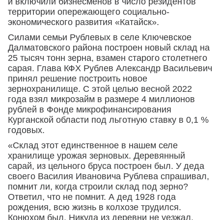
и включили бизнесменов в число резидентов
территории опережающего социально-
экономического развития «Катайск».
Силами семьи Рублевых в селе Ключевское
Далматовского района построен новый склад на
25 тысяч тонн зерна, взамен старого столетнего
сарая. Глава КФХ Рублев Александр Васильевич
принял решение построить новое
зернохранилище. С этой целью весной 2022
года взял микрозайм в размере 4 миллионов
рублей в Фонде микрофинансирования
Курганской области под льготную ставку в 0,1 %
годовых.
«Склад этот единственное в нашем селе
хранилище урожая зерновых. Деревянный
сарай, из цельного бруса построен был. У деда
своего Василия Ивановича Рублева спрашивал,
помнит ли, когда строили склад под зерно?
Ответил, что не помнит. А дед 1928 года
рождения, всю жизнь в колхозе трудился.
Конюхом был. Никуда из деревни не уезжал.