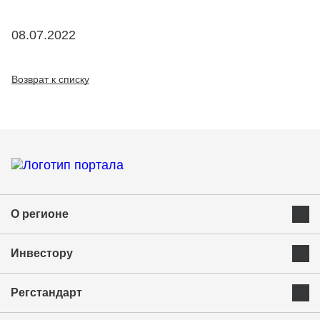
08.07.2022
Возврат к списку
О регионе
Преимущества Курганской области
Инвестору
Экономика и ресурсы
Инвестиционная карта
Успешные бренды Курганской области
Регстандарт
Приоритетные инвестиционные направления
Муниципальные образования
Инвестиционный стандарт