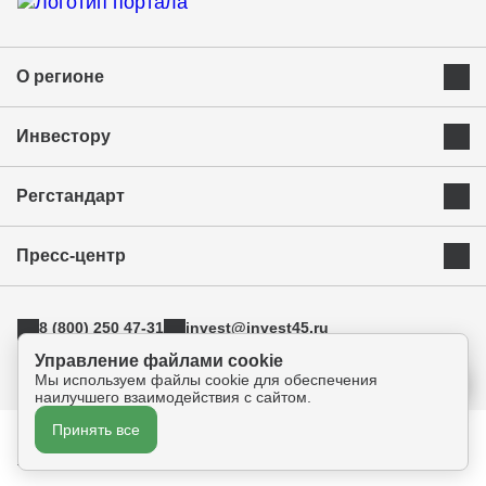
О регионе
Преимущества Курганской области
Инвестору
Экономика и ресурсы
Инвестиционная карта
Успешные бренды Курганской области
Регстандарт
Приоритетные инвестиционные направления
Муниципальные образования
Инвестиционный стандарт
Истории успеха
Инвестиционная команда региона
Пресс-центр
Свод инвестиционных правил
Индустриальные парки
Новости
АСИ
ТОРы
8 (800) 250 47-31
invest@invest45.ru
Фотогалерея
Поддержка экспорта
г. Курган, ул. Бурова-Петрова 112а, оф.325
Управление файлами cookie
Медиа
Инновации
Мы используем файлы cookie для обеспечения
Прямая связь
наилучшего взаимодействия с сайтом.
Креативные индустрии
Принять все
Политика конфиденциальности
Согласие на обработку персональных данных