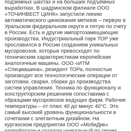
подземных шахтах и на больших подъёмных
выработках. В шадринском филиале ООО
«ТОЧИНВЕСТ ЦИНК» запустили линию
автоматического цинкования метизов – первую в
Уральском федеральном округе и пятую по счету
в России. Есть и другие импортозамещающие
производства. Индустриальный парк ТОР уже
прославился в России созданием уникальных
мусоровозов, которые превосходят по
техническим характеристикам европейские
аналогичные машины. ООО «ИТМ
«Спецмашина», резидент ТОРа, полностью
производит все технологические операции от
заготовки, сварки, сборки до производства
систем управления. Техника по функционалу и
конструкторским решениям сопоставима с
образцами мусоровозов ведущих фирм. Рабочие
температуры – от плюс 40 до минус 40°С. Это
самый высокий уровень функциональности в
сочетании с элегантным дизайном. На
курганском предприятии ООО «МобиДик»
разработали и создали уникальный по своим