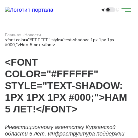
Главная
·
Новости
·
<font color="#FFFFFF" style="text-shadow: 1px 1px 1px
#000;">Нам 5 лет!</font>
<FONT
COLOR="#FFFFFF"
STYLE="TEXT-SHADOW:
1PX 1PX 1PX #000;">НАМ
5 ЛЕТ!</FONT>
Инвестиционному агентству Курганской
области 5 лет. Инфраструктура поддержки