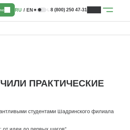
8 (800) 250 47-31
RU
/
EN
цию
УЧИЛИ ПРАКТИЧЕСКИЕ
алантливыми студентами Шадринского филиала
 от идеи до первых шагов”.