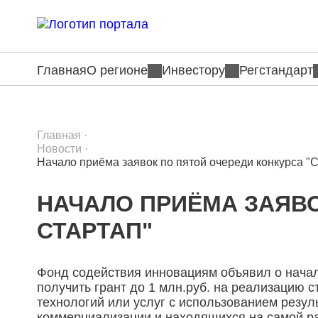
Главная
О регионе
Инвестору
Регстандарт
Главная
·
Новости
·
Начало приёма заявок по пятой очереди конкурса "С
НАЧАЛО ПРИЁМА ЗАЯВО
СТАРТАП"
Фонд содействия инновациям объявил о начале
получить грант до 1 млн.руб. на реализацию 
технологий или услуг с использованием резул
коммерциализации и находящихся на самой ран