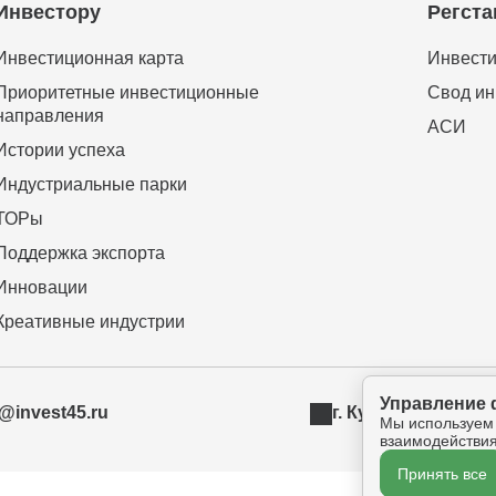
Инвестору
Регста
Инвестиционная карта
Инвести
Приоритетные инвестиционные
Свод ин
направления
АСИ
Истории успеха
Индустриальные парки
ТОРы
Поддержка экспорта
Инновации
Креативные индустрии
Управление 
t@invest45.ru
г. Курган, ул. Бур
Мы используем
взаимодействия
Принять все