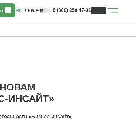
8 (800) 250 47-31
RU
/
EN
цию
СНОВАМ
С-ИНСАЙТ»
тельности «Бизнес-инсайт».