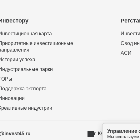
Инвестору
Регста
Инвестиционная карта
Инвести
Приоритетные инвестиционные
Свод ин
направления
АСИ
Истории успеха
Индустриальные парки
ТОРы
Поддержка экспорта
Инновации
Креативные индустрии
Управление 
t@invest45.ru
г. Курган, ул. Бур
Мы используем