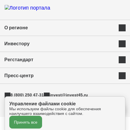
О регионе
Преимущества Курганской области
Инвестору
Экономика и ресурсы
Инвестиционная карта
Успешные бренды Курганской области
Регстандарт
Приоритетные инвестиционные направления
Муниципальные образования
Инвестиционный стандарт
Истории успеха
Инвестиционная команда региона
Пресс-центр
Свод инвестиционных правил
Индустриальные парки
Новости
АСИ
ТОРы
8 (800) 250 47-31
invest@invest45.ru
Фотогалерея
Поддержка экспорта
г. Курган, ул. Бурова-Петрова 112а, оф.325
Управление файлами cookie
Медиа
Инновации
Мы используем файлы cookie для обеспечения
Прямая связь
наилучшего взаимодействия с сайтом.
Креативные индустрии
Принять все
Политика конфиденциальности
Согласие на обработку персональных данных