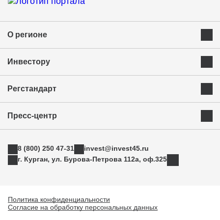
О регионе
Преимущества Курганской области
Инвестору
Экономика и ресурсы
Инвестиционная карта
Успешные бренды Курганской области
Регстандарт
Приоритетные инвестиционные направления
Муниципальные образования
Инвестиционный стандарт
Истории успеха
Инвестиционная команда региона
Пресс-центр
Свод инвестиционных правил
Индустриальные парки
Новости
АСИ
ТОРы
8 (800) 250 47-31
invest@invest45.ru
Фотогалерея
Поддержка экспорта
г. Курган, ул. Бурова-Петрова 112а, оф.325
Медиа
Инновации
Прямая связь
Креативные индустрии
Политика конфиденциальности
Согласие на обработку персональных данных