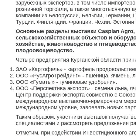
зарубежных экспертов, в том числе импортеро
розничной торговли, а также многотысячную 
компании из Белоруссии, Бельгии, Германии, 
Турции, Финляндии, Франции, Чехии, Эстонии 
Основные разделы выставки Caspian Agro, 
сельскохозяйственных объектов и оборудо
хозяйстве, животноводство и птицеводство
плодоовощеводство.
Четыре предприятия Курганской области прин
ЗАО «Картофель» - картофель продовольствен
ООО «РусАгроТрейдинг» - пшеница, ячмень, ле
ООО «Гуматы» - гуминовые удобрения.
ООО «Перспектива экспорт» - семена льна, ячм
Центр поддержки экспорта совместно с Союзо
международном выставочно-ярмарочном мероп
международном уровне, завоевать новых парт
Таким образом, участники выставок получат 
специалистами и рассмотреть предложения ра
Отметим, при содействии Инвестиционного аг