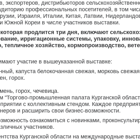
в, экспортеров, дистрибьюторов сельскохозяйственн
аудиторию профессиональных посетителей, в том ч
Грузии, Израиля, Италии, Китая, Латвии, Нидерланд
и Южной Кореи в числе участников выставки.
которая продлится три дня, включают сельскохо
вание, ирригационные системы, упаковку, иннов
, тепличное хозяйство, кормопроизводство, вет
имают участие в вышеуказанной выставке:
ный, капуста белокочанная свежая, морковь свежая,
н, горох.
ень, горох, чечевица.
м "Торгово-промышленная палата Курганской области
риятии с коллективным стендом. Каждое предприят
неров и расширить свои бизнес-возможности.
возможность ознакомиться с новинками, проконсульт
зличных участников.
ентства Курганской области на международные выст