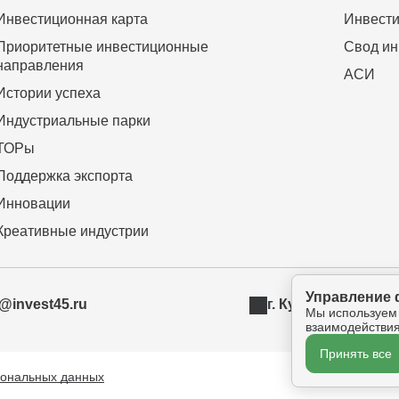
Инвестиционная карта
Инвести
Приоритетные инвестиционные
Свод ин
направления
АСИ
Истории успеха
Индустриальные парки
ТОРы
Поддержка экспорта
Инновации
Креативные индустрии
Управление 
t@invest45.ru
г. Курган, ул. Бур
Мы используем
взаимодействия
Принять все
сональных данных