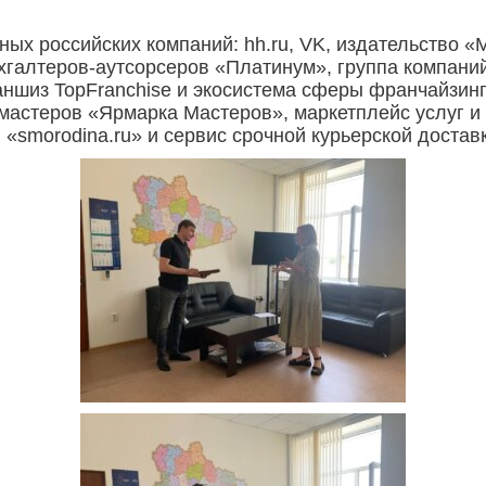
ых российских компаний: hh.ru, VK, издательство «
ухгалтеров-аутсорсеров «Платинум», группа компани
ншиз TopFranchise и экосистема сферы франчайзин
астеров «Ярмарка Мастеров», маркетплейс услуг и 
«smorodina.ru» и сервис срочной курьерской достав