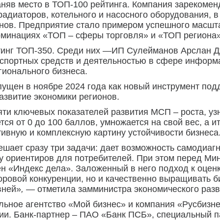
заняв место в ТОП-100 рейтинга. Компания зарекоме
 радиаторов, котельного и насосного оборудования, 
ов. Предприятие стало примером успешного масшт
 номинациях «ТОП – сферы торговля» и «ТОП региона»
тинг ТОП-350. Среди них —ИП Сулейманов Арслан Д
спортных средств и деятельностью в сфере информа
гионального бизнеса.
пущен в ноябре 2024 года как новый инструмент п
азвитие экономики регионов.
яти ключевых показателей развития МСП – роста, уз
тся от 0 до 100 баллов, умножается на свой вес, а 
ивную и комплексную картину устойчивости бизнеса
ешает сразу три задачи: дает возможность самодиагн
у ориентиров для потребителей. При этом перед Мин
ен «Индекс дела». Заложенный в него подход к оцен
оровой конкуренции, но и качественно выращивать б
вней»
, —
отметила замминистра экономического раз
ьное агентство «Мой бизнес» и компания «Русбизн
ии. Банк-партнер – ПАО «Банк ПСБ», специальный 