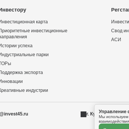
Инвестору
Регста
Инвестиционная карта
Инвести
Приоритетные инвестиционные
Свод ин
направления
АСИ
Истории успеха
Индустриальные парки
ТОРы
Поддержка экспорта
Инновации
Креативные индустрии
Управление 
t@invest45.ru
г. Курган, ул. Бур
Мы используем
взаимодействия