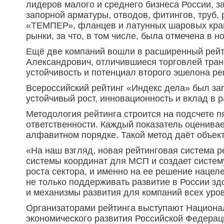
лидеров малого и среднего бизнеса России, 
запорной арматуры, отводов, фитингов, труб,
«ТЕМПЕР», фланцев и латунных шаровых кран
рынки, за что, в том числе, была отмечена в
Ещё две компаний вошли в расширенный рей
Александрович, отличившиеся торговлей тран
устойчивость и потенциал второго эшелона ре
Всероссийский рейтинг «Индекс дела» был за
устойчивый рост, инновационность и вклад в р
Методология рейтинга строится на подсчете п
ответственности. Каждый показатель оценивае
алфавитном порядке. Такой метод даёт объект
«На наш взгляд, новая рейтинговая система р
системы координат для МСП и создает систем
роста сектора, и именно на ее решение нацел
не только поддерживать развитие в России зд
и механизмы развития для компаний всех уро
Организаторами рейтинга выступают Национал
экономического развития Российской Федерац