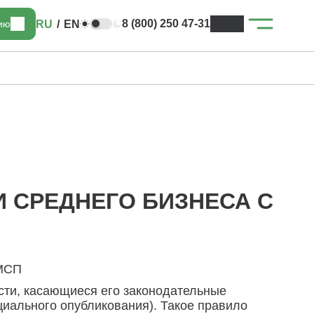
8 (800) 250 47-31
RU
/
EN
цию
 СРЕДНЕГО БИЗНЕСА С
 МСП
сти, касающиеся его законодательные
ициального опубликования). Такое правило