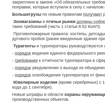
закреплено в законе «Об обязательных требо
поправки, которые вступили в силу с началом
Большегрузы
по новым правилам
получают
р
Зоомагазины
и
птичьи рынки
должны собл
таких требований (часть 1 статьи 8.52 КоАП).
Противопожарные правила: хостелы, детсады
дугового пробоя (ранее введенные здания при 
Турагенты
и туроператоры руководствуются а
-
порядок
ведения единого федерального реес
-
требования
к отчетности туроператора в сфе
-
порядок
уведомления о выходе из объединен
-
порядок
освобождения туроператора от фина
Ювелирные изделия
(кроме серебряных) с 
кода до 1 сентября).
Новые штрафы в области
охраны окружающе
производственных объектов.