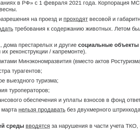
ваниях в РФ» с 1 февраля 2021 года. Корпорация 
 весны.
азрешения на проезд и
проходят
весовой и габаритн
юдать
требования к содержанию животных. Летом б
, дома престарелых и другие
социальные объект
их реконструкции / капремонте).
ктами Минэкономразвития (вместо актов Ростуризма
тра турагентов;
ре выездного туризма;
ия туроператоров;
нсового обеспечения и уплаты взносов в фонд ответ
1 марта
нельзя продавать
без двухмерного штрихкода
й среды
вводятся
за нарушения в части учета ТКО, о