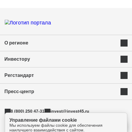
О регионе
Преимущества Курганской области
Инвестору
Экономика и ресурсы
Инвестиционная карта
Успешные бренды Курганской области
Регстандарт
Приоритетные инвестиционные направления
Муниципальные образования
Инвестиционный стандарт
Истории успеха
Инвестиционная команда региона
Пресс-центр
Свод инвестиционных правил
Индустриальные парки
Новости
АСИ
ТОРы
8 (800) 250 47-31
invest@invest45.ru
Фотогалерея
Поддержка экспорта
г. Курган, ул. Бурова-Петрова 112а, оф.325
Управление файлами cookie
Медиа
Инновации
Мы используем файлы cookie для обеспечения
Прямая связь
наилучшего взаимодействия с сайтом.