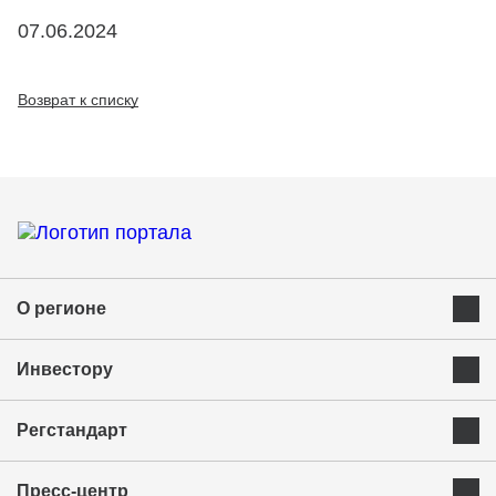
07.06.2024
Возврат к списку
О регионе
Преимущества Курганской области
Инвестору
Экономика и ресурсы
Инвестиционная карта
Успешные бренды Курганской области
Регстандарт
Приоритетные инвестиционные направления
Муниципальные образования
Инвестиционный стандарт
Истории успеха
Инвестиционная команда региона
Пресс-центр