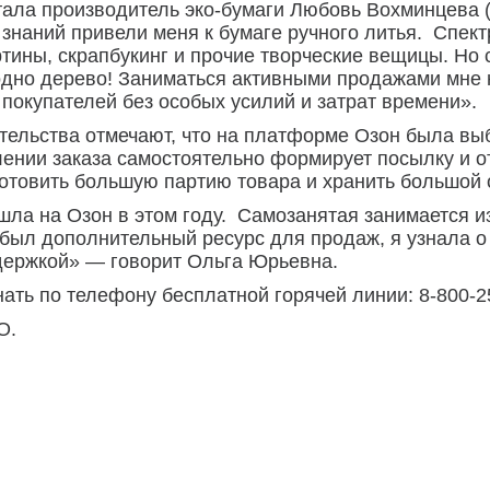
тала производитель эко-бумаги Любовь Вохминцева 
знаний привели меня к бумаге ручного литья. Спект
ртины, скрапбукинг и прочие творческие вещицы. Но 
одно дерево! Заниматься активными продажами мне 
покупателей без особых усилий и затрат времени».
льства отмечают, что на платформе Озон была выб
лении заказа самостоятельно формирует посылку и о
готовить большую партию товара и хранить большой 
а на Озон в этом году. Самозанятая занимается из
был дополнительный ресурс для продаж, я узнала о
держкой» — говорит Ольга Юрьевна.
ть по телефону бесплатной горячей линии: 8-800-2
О.