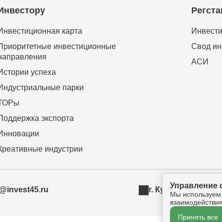
Инвестору
Регста
Инвестиционная карта
Инвести
Приоритетные инвестиционные
Свод ин
направления
АСИ
Истории успеха
Индустриальные парки
ТОРы
Поддержка экспорта
Инновации
Креативные индустрии
Управление 
t@invest45.ru
г. Курган, ул. Бур
Мы используем
взаимодействия
Принять все