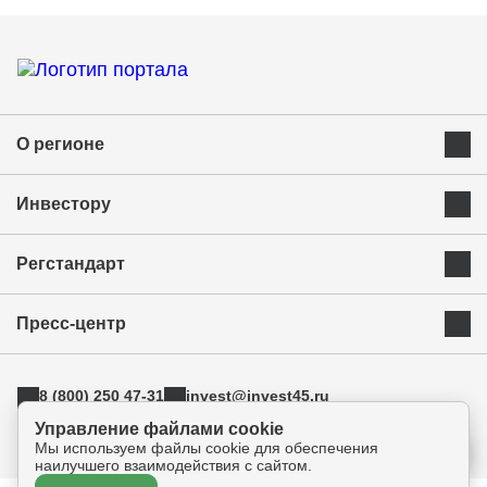
О регионе
Преимущества Курганской области
Инвестору
Экономика и ресурсы
Инвестиционная карта
Успешные бренды Курганской области
Регстандарт
Приоритетные инвестиционные направления
Муниципальные образования
Инвестиционный стандарт
Истории успеха
Инвестиционная команда региона
Пресс-центр
Свод инвестиционных правил
Индустриальные парки
Новости
АСИ
ТОРы
8 (800) 250 47-31
invest@invest45.ru
Фотогалерея
Поддержка экспорта
г. Курган, ул. Бурова-Петрова 112а, оф.325
Управление файлами cookie
Медиа
Инновации
Мы используем файлы cookie для обеспечения
Прямая связь
наилучшего взаимодействия с сайтом.
Креативные индустрии