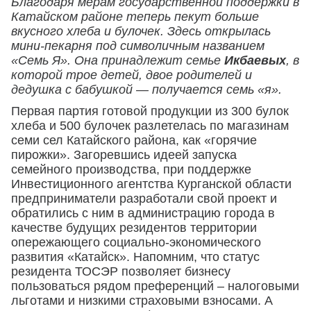
Благодаря мерам государственной поддержки в
Катайском районе теперь пекут больше
вкусного хлеба и булочек. Здесь открылась
мини-пекарня под символичным названием
«Семь Я». Она принадлежит семье
Икбаевых
, в
которой трое детей, двое родителей и
дедушка с бабушкой — получается семь «я».
Первая партия готовой продукции из 300 булок
хлеба и 500 булочек разлетелась по магазинам
семи сел Катайского района, как «горячие
пирожки». Загоревшись идеей запуска
семейного производства, при поддержке
Инвестиционного агентства Курганской области
предприниматели разработали свой проект и
обратились с ним в администрацию города в
качестве будущих резидентов территории
опережающего социально-экономического
развития «Катайск». Напомним, что статус
резидента ТОСЭР позволяет бизнесу
пользоваться рядом преференций – налоговыми
льготами и низкими страховыми взносами. А