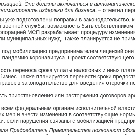
илизацией. Они должны включаться в автоматическ
инимизировать издержки для бизнеса
, – отметил пе
ы уже подготовлены поправки в законодательство, 
 военной службы, возможность быть собственником 
рпорацией МСП разрабатывает процедуру изменения 
 или муниципальных нужд. Также планируется не при
 под мобилизацию предпринимателем лицензий они б
в пандемию коронавируса. Проект соответствующего
ость переноса срока уплаты налоговых и иных пла
изнес. Также планируется перенести сроки предост
равок в законодательство для введения отсрочки п
сть приостановления или расторжения договоров ар
чу всем федеральным органам исполнительной власт
их мер и внести изменения в соответствующие норм
, если нарушения связаны с мобилизацией предпри
теля Председателя Правительства позволяют обоз