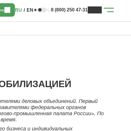
8 (800) 250 47-31
RU
/
EN
цию
МОБИЛИЗАЦИЕЙ
ителями деловых объединений
.
Первый
тавителями федеральных органов
ргово-промышленная палата России». По
время.
о бизнеса и индивидуальных