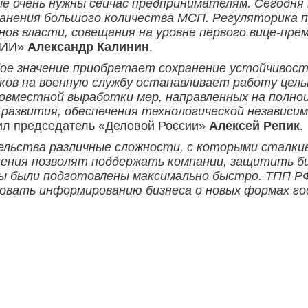
е очень нужны сейчас предпринимателям. Сегодн
анения большого количества МСП. Регуляторика п
ов власти, совещания на уровне первого вице-пр
СИИ»
Александр Калинин
.
ое значение приобретает сохранение устойчивост
ков на военную службу останавливает работу целы
совместной выработки мер, направленных на полно
 развития, обеспечения технологической независ
ил председатель «Деловой России»
Алексей Репик
.
ельства различные сложности, с которыми сталк
ения позволят поддержать компании, защитить биз
были подготовлены максимально быстро. ТПП РФ
вовать информированию бизнеса о новых формах го