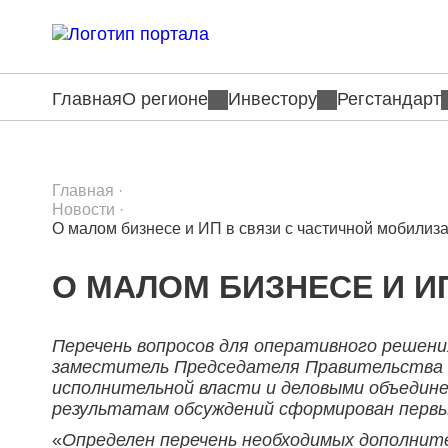
Главная
О регионе
Инвестору
Регстандарт
Главная
·
Новости
·
О малом бизнесе и ИП в связи с частичной мобилиз
О МАЛОМ БИЗНЕСЕ И И
Перечень вопросов для оперативного решен
заместитель Председателя Правительства Р
исполнительной власти и деловыми объедин
результатам обсуждений сформирован первы
«
Определен перечень необходимых дополните