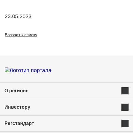
23.05.2023
Возврат к списку
О регионе
Преимущества Курганской области
Инвестору
Экономика и ресурсы
Инвестиционная карта
Успешные бренды Курганской области
Регстандарт
Приоритетные инвестиционные направления
Муниципальные образования