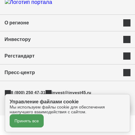
О регионе
Преимущества Курганской области
Инвестору
Экономика и ресурсы
Инвестиционная карта
Успешные бренды Курганской области
Регстандарт
Приоритетные инвестиционные направления
Муниципальные образования
Инвестиционный стандарт
Истории успеха
Инвестиционная команда региона
Пресс-центр
Свод инвестиционных правил
Индустриальные парки
Новости
АСИ
ТОРы
8 (800) 250 47-31
invest@invest45.ru
Фотогалерея
Поддержка экспорта
г. Курган, ул. Бурова-Петрова 112а, оф.325
Управление файлами cookie
Медиа
Инновации
Мы используем файлы cookie для обеспечения
Прямая связь
наилучшего взаимодействия с сайтом.
Креативные индустрии
Принять все
Политика конфиденциальности
Согласие на обработку персональных данных