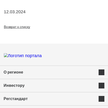
12.03.2024
Возврат к списку
О регионе
Преимущества Курганской области
Инвестору
Экономика и ресурсы
Инвестиционная карта
Успешные бренды Курганской области
Регстандарт
Приоритетные инвестиционные направления
Муниципальные образования
Инвестиционный стандарт