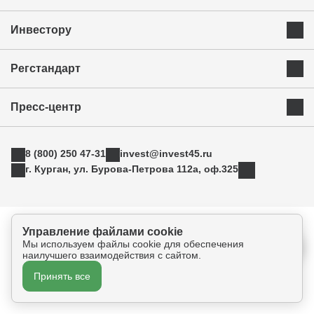
Преимущества Курганской области
Инвестору
Экономика и ресурсы
Инвестиционная карта
Успешные бренды Курганской области
Регстандарт
Приоритетные инвестиционные направления
Муниципальные образования
Инвестиционный стандарт
Истории успеха
Инвестиционная команда региона
Пресс-центр
Свод инвестиционных правил
Индустриальные парки
Новости
АСИ
ТОРы
8 (800) 250 47-31
invest@invest45.ru
Фотогалерея
Поддержка экспорта
г. Курган, ул. Бурова-Петрова 112а, оф.325
Медиа
Инновации
Прямая связь
Креативные индустрии
Политика конфиденциальности
Управление файлами cookie
Согласие на обработку персональных данных
Мы используем файлы cookie для обеспечения
наилучшего взаимодействия с сайтом.
Принять все