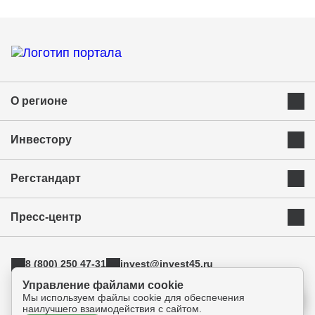
О регионе
Преимущества Курганской области
Инвестору
Экономика и ресурсы
Инвестиционная карта
Успешные бренды Курганской области
Регстандарт
Приоритетные инвестиционные направления
Муниципальные образования
Инвестиционный стандарт
Истории успеха
Инвестиционная команда региона
Пресс-центр
Свод инвестиционных правил
Индустриальные парки
Новости
АСИ
ТОРы
8 (800) 250 47-31
invest@invest45.ru
Фотогалерея
Поддержка экспорта
г. Курган, ул. Бурова-Петрова 112а, оф.325
Управление файлами cookie
Медиа
Инновации
Мы используем файлы cookie для обеспечения
Прямая связь
наилучшего взаимодействия с сайтом.